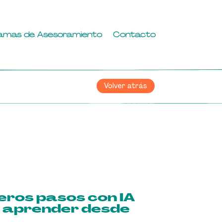
amas de Asesoramiento
Contacto
Volver atrás
eros pasos con IA
 aprender desde
a