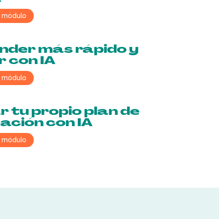
l módulo
nder más rápido y
 con IA
l módulo
 tu propio plan de
ación con IA
l módulo