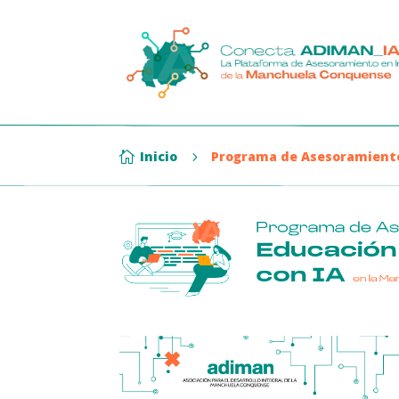
Inicio
Programa de Asesoramient

5