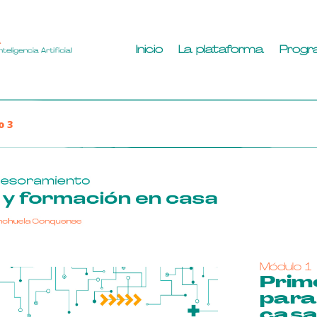
Inicio
La plataforma
Progr
o 3
Módulo 1
Prim
para
cas