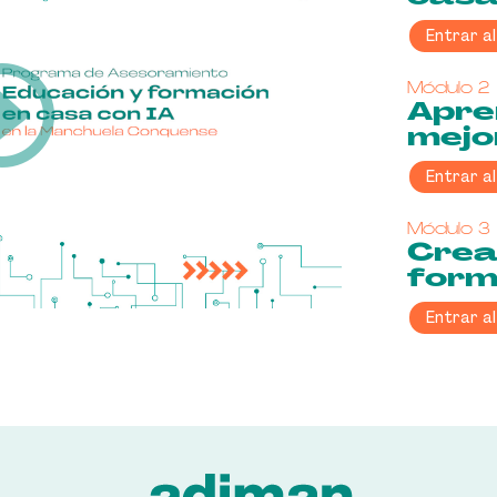
Entrar a
Módulo 2
Apre
mejor
Entrar a
Módulo 3
Crear
form
Entrar a